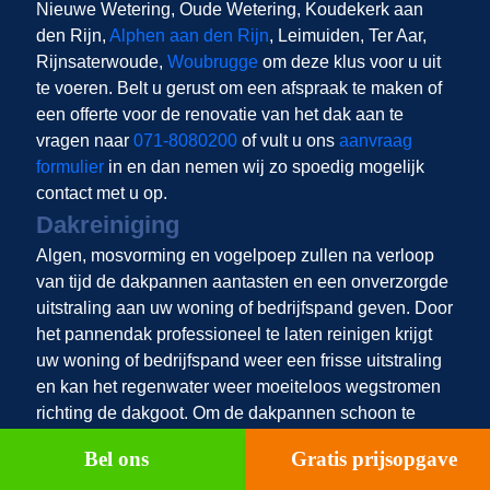
Nieuwe Wetering, Oude Wetering, Koudekerk aan
den Rijn,
Alphen aan den Rijn
, Leimuiden, Ter Aar,
Rijnsaterwoude,
Woubrugge
om deze klus voor u uit
te voeren. Belt u gerust om een afspraak te maken of
een offerte voor de renovatie van het dak aan te
vragen naar
071-8080200
of vult u ons
aanvraag
formulier
in en dan nemen wij zo spoedig mogelijk
contact met u op.
Dakreiniging
Algen, mosvorming en vogelpoep zullen na verloop
van tijd de dakpannen aantasten en een onverzorgde
uitstraling aan uw woning of bedrijfspand geven. Door
het pannendak professioneel te laten reinigen krijgt
uw woning of bedrijfspand weer een frisse uitstraling
en kan het regenwater weer moeiteloos wegstromen
richting de dakgoot. Om de dakpannen schoon te
houden kunt u ervoor kiezen om na het reinigen van
Bel ons
Gratis prijsopgave
de dakpannen een coating of een impregneerlaag te