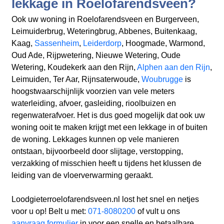
lekkage in Roelofarendsveen?
Ook uw woning in Roelofarendsveen en Burgerveen,
Leimuiderbrug, Weteringbrug, Abbenes, Buitenkaag,
Kaag,
Sassenheim
,
Leiderdorp
, Hoogmade, Warmond,
Oud Ade, Rijpwetering, Nieuwe Wetering, Oude
Wetering, Koudekerk aan den Rijn,
Alphen aan den Rijn
,
Leimuiden, Ter Aar, Rijnsaterwoude,
Woubrugge
is
hoogstwaarschijnlijk voorzien van vele meters
waterleiding, afvoer, gasleiding, rioolbuizen en
regenwaterafvoer. Het is dus goed mogelijk dat ook uw
woning ooit te maken krijgt met een lekkage in of buiten
de woning. Lekkages kunnen op vele manieren
ontstaan, bijvoorbeeld door slijtage, verstopping,
verzakking of misschien heeft u tijdens het klussen de
leiding van de vloerverwarming geraakt.
Loodgieterroelofarendsveen.nl lost het snel en netjes
voor u op! Belt u met:
071-8080200
of vult u ons
aanvraag formulier
in voor een snelle en betaalbare