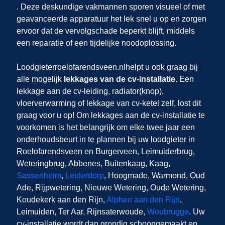
. Deze deskundige vakmannen sporen visueel of met
geavanceerde apparatuur het lek snel u op en zorgen
ervoor dat de vervolgschade beperkt blijft, middels
een reparatie of een tijdelijke noodoplossing.
Loodgieterroelofarendsveen.nl
helpt u ook graag bij
alle mogelijk
lekkages van de cv-installatie
. Een
lekkage aan de cv-leiding, radiator(knop),
vloerverwarming of lekkage van cv-ketel zelf,
lost dit
graag voor u op! Om lekkages aan de cv-installatie te
voorkomen is het belangrijk om elke twee jaar een
onderhoudsbeurt in te plannen bij uw loodgieter in
Roelofarendsveen en Burgerveen, Leimuiderbrug,
Weteringbrug, Abbenes, Buitenkaag, Kaag,
Sassenheim
,
Leiderdorp
, Hoogmade, Warmond, Oud
Ade, Rijpwetering, Nieuwe Wetering, Oude Wetering,
Koudekerk aan den Rijn,
Alphen aan den Rijn
,
Leimuiden, Ter Aar, Rijnsaterwoude,
Woubrugge
. Uw
cv-installatie wordt dan grondig schoongemaakt en