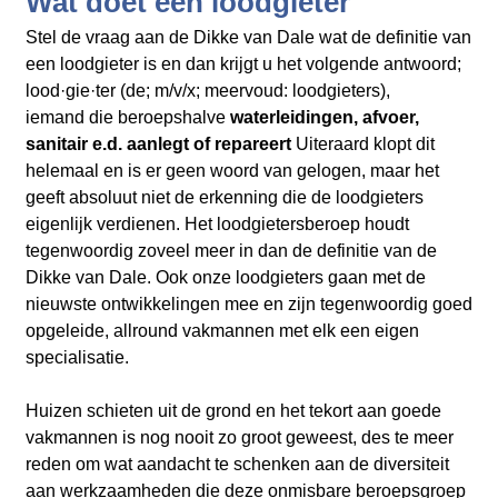
Wat doet een loodgieter
Stel de vraag aan de Dikke van Dale wat de definitie van
een loodgieter is en dan krijgt u het volgende antwoord;
lood·gie·ter (de; m/v/x; meervoud: loodgieters),
iemand die beroepshalve
waterleidingen, afvoer,
sanitair e.d. aanlegt of repareert
Uiteraard klopt dit
helemaal en is er geen woord van gelogen, maar het
geeft
absoluut niet de erkenning die de loodgieters
eigenlijk verdienen. Het loodgietersberoep houdt
tegenwoordig zoveel meer in dan de definitie van de
Dikke van Dale. Ook onze loodgieters gaan met de
nieuwste ontwikkelingen mee en zijn tegenwoordig goed
opgeleide, allround vakmannen met elk een eigen
specialisatie.
Huizen schieten uit de grond en het tekort aan goede
vakmannen is nog nooit zo groot geweest, des te meer
reden om wat aandacht te schenken aan de diversiteit
aan werkzaamheden die deze onmisbare beroepsgroep